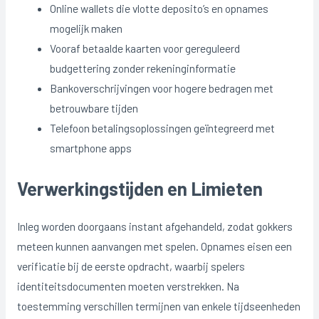
Online wallets die vlotte deposito’s en opnames
mogelijk maken
Vooraf betaalde kaarten voor gereguleerd
budgettering zonder rekeninginformatie
Bankoverschrijvingen voor hogere bedragen met
betrouwbare tijden
Telefoon betalingsoplossingen geïntegreerd met
smartphone apps
Verwerkingstijden en Limieten
Inleg worden doorgaans instant afgehandeld, zodat gokkers
meteen kunnen aanvangen met spelen. Opnames eisen een
verificatie bij de eerste opdracht, waarbij spelers
identiteitsdocumenten moeten verstrekken. Na
toestemming verschillen termijnen van enkele tijdseenheden