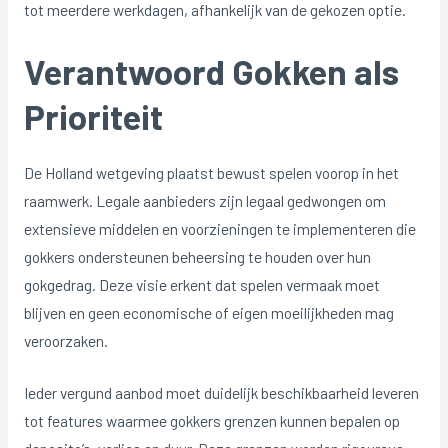
tot meerdere werkdagen, afhankelijk van de gekozen optie.
Verantwoord Gokken als
Prioriteit
De Holland wetgeving plaatst bewust spelen voorop in het
raamwerk. Legale aanbieders zijn legaal gedwongen om
extensieve middelen en voorzieningen te implementeren die
gokkers ondersteunen beheersing te houden over hun
gokgedrag. Deze visie erkent dat spelen vermaak moet
blijven en geen economische of eigen moeilijkheden mag
veroorzaken.
Ieder vergund aanbod moet duidelijk beschikbaarheid leveren
tot features waarmee gokkers grenzen kunnen bepalen op