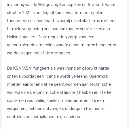
invoering van de Wetgeving Kansspelen op Afstand. Vanaf
oktober 2021 is het legaal kader voor internet spelen
fundamenteel aangepast, waarbij enkel platforms met een
formele vergunning hun aanbod mogen verstrekken aan
Holland spelers. Deze regulering zorgt voor een
gecontroleerde omgeving waarin consumenten beschermd
worden tegen malafide methodes.
De KSA (KSA) fungeert als waakhond en gebruikt harde
criteria voordat een licentie wordt verleend. Operators
moeten aantonen dat ze beantwoorden aan technische
voorwaarden, economische stabiliteit hebben en sterke
systemen voor veilig spelen implementeren. die een
vergunning hebben ontvangen, ondergaan frequente
controles om compliance te garanderen.