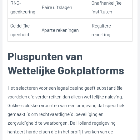
RNG-
Onafhankelijke
Faire uitslagen
goedkeuring
instituten
Geldelijke
Reguliere
Aparte rekeningen
openheid
reporting
Pluspunten van
Wettelijke Gokplatforms
Het selecteren voor een legaal casino geeft substantiële
voordelen die verder reiken dan alleen wettelijke naleving.
Gokkers plukken vruchten van een omgeving dat specifiek
gemaakt is om rechtvaardigheid, beveiliging en
zorgvuldigheid te waarborgen. De Holland regelgeving
hanteert harde eisen die in het profijt werken van de