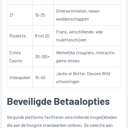
Diverse limieten, neven
21
10-25
weddenschappen
Frans, verschillende, vele
Roulette
8 tot 20
rouletteschijven
Echte
Werkelijke croupiers, interactie,
30-100+
Casino
game shows
Jacks or Better, Deuces Wild
Videopoker
15-40
uitvoeringen
Beveiligde Betaalopties
Vergunde platforms faciliteren verschillende mogelijkheden
die aan de hoogste standaarden voldoen. De selectie aan