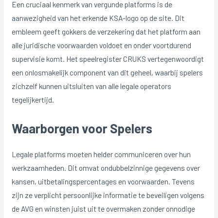
Een cruciaal kenmerk van vergunde platforms is de
aanwezigheid van het erkende KSA-logo op de site. Dit
embleem geeft gokkers de verzekering dat het platform aan
alle juridische voorwaarden voldoet en onder voortdurend
supervisie komt. Het speelregister CRUKS vertegenwoordigt
een onlosmakelijk component van dit geheel, waarbij spelers
zichzelf kunnen uitsluiten van alle legale operators
tegelijkertijd.
Waarborgen voor Spelers
Legale platforms moeten helder communiceren over hun
werkzaamheden. Dit omvat ondubbelzinnige gegevens over
kansen, uitbetalingspercentages en voorwaarden. Tevens
zijn ze verplicht persoonlijke informatie te beveiligen volgens
de AVG en winsten juist uit te overmaken zonder onnodige