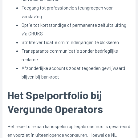
Toegang tot professionele steungroepen voor
verslaving
Optie tot kortstondige of permanente zelfuitsluiting
via CRUKS
Strikte verificatie om minderjarigen te blokkeren
Transparante communicatie zonder bedrieglijke
reclame
Afzonderlijke accounts zodat tegoeden gevrijwaard
blijven bij bankroet
Het Spelportfolio bij
Vergunde Operators
Het repertoire aan kansspelen op legale casino’s is gevarieerd
en voorziet in uiteenlopende voorkeuren. Hoewel de NL