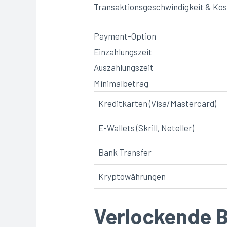
Transaktionsgeschwindigkeit & Kost
Payment-Option
Einzahlungszeit
Auszahlungszeit
Minimalbetrag
Kreditkarten (Visa/Mastercard)
E-Wallets (Skrill, Neteller)
Bank Transfer
Kryptowährungen
Verlockende 