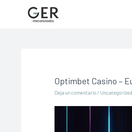
Optimbet Casino – E
Deja un comentario
/
Uncategorize