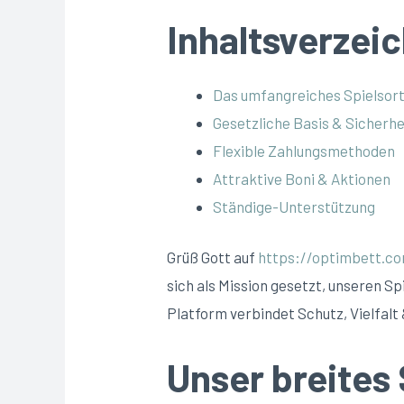
Inhaltsverzeic
Das umfangreiches Spielsor
Gesetzliche Basis & Sicherhe
Flexible Zahlungsmethoden
Attraktive Boni & Aktionen
Ständige-Unterstützung
Grüß Gott auf
https://optimbett.c
sich als Mission gesetzt, unseren Sp
Platform verbindet Schutz, Vielfal
Unser breites