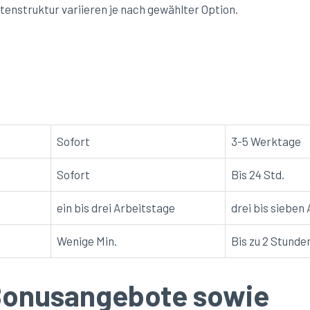
enstruktur variieren je nach gewählter Option.
Sofort
3-5 Werktage
Sofort
Bis 24 Std.
ein bis drei Arbeitstage
drei bis sieben
Wenige Min.
Bis zu 2 Stunde
Bonusangebote sowie