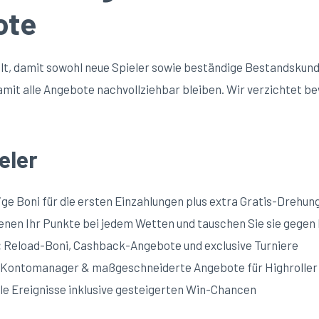
ote
t, damit sowohl neue Spieler sowie beständige Bestandskund
mit alle Angebote nachvollziehbar bleiben. Wir verzichtet b
ieler
ge Boni für die ersten Einzahlungen plus extra Gratis-Drehun
enen Ihr Punkte bei jedem Wetten und tauschen Sie sie gegen
:
Reload-Boni, Cashback-Angebote und exclusive Turniere
r Kontomanager & maßgeschneiderte Angebote für Highroller
le Ereignisse inklusive gesteigerten Win-Chancen