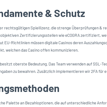
undamente & Schutz
er rechtsgültigen Spiellizenz, die strenge Überprüfungen & r
 objektiven Zertifizierungsstellen wie eCOGRA zertifiziert, 
ut EU-Richtlinien müssen digitale Casinos deren Auszahlungs
akt, welchen das Casino offen kommunizieren.
r besitzt oberste Bedeutung. Das Team verwenden auf SSL-T
Angaben zu bewahren. Zusätzlich implementieren wir 2FA für 
lungsmethoden
che Palette an Bezahloptionen, die auf unterschiedliche Anfo