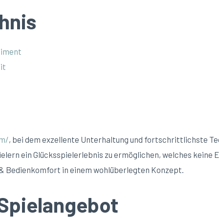
hnis
timent
it
om/
, bei dem exzellente Unterhaltung und fortschrittlichste T
ielern ein Glücksspielerlebnis zu ermöglichen, welches keine 
t & Bedienkomfort in einem wohlüberlegten Konzept.
 Spielangebot