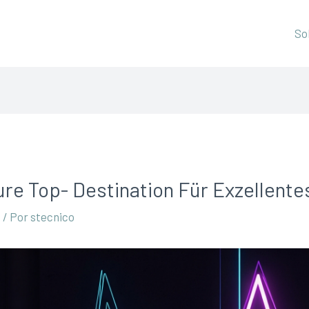
So
ure Top- Destination Für Exzellente
d
/ Por
stecnico