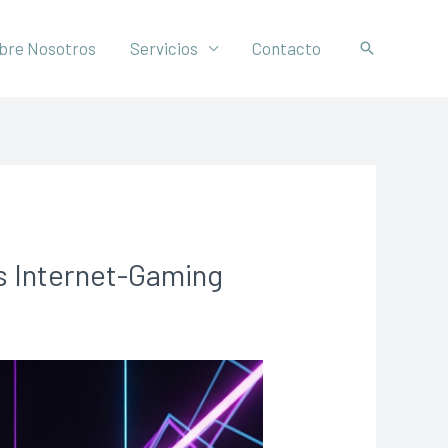
bre Nosotros
Servicios
Contacto
s Internet-Gaming