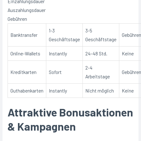
Einzahlungsdauer
Auszahlungsdauer
Gebühren
1-3
3-5
Banktransfer
Gebühren
Geschäftstage
Geschäftstage
Online-Wallets
Instantly
24-48 Std.
Keine
2-4
Kreditkarten
Sofort
Gebühren
Arbeitstage
Guthabenkarten
Instantly
Nicht möglich
Keine
Attraktive Bonusaktionen
& Kampagnen