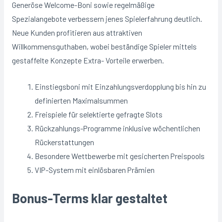
Generöse Welcome-Boni sowie regelmäßige
Spezialangebote verbessern jenes Spielerfahrung deutlich.
Neue Kunden profitieren aus attraktiven
Willkommensguthaben, wobei beständige Spieler mittels
gestaffelte Konzepte Extra- Vorteile erwerben.
Einstiegsboni mit Einzahlungsverdopplung bis hin zu
definierten Maximalsummen
Freispiele für selektierte gefragte Slots
Rückzahlungs-Programme inklusive wöchentlichen
Rückerstattungen
Besondere Wettbewerbe mit gesicherten Preispools
VIP-System mit einlösbaren Prämien
Bonus-Terms klar gestaltet