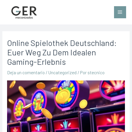
Online Spielothek Deutschland:
Euer Weg Zu Dem Idealen
Gaming-Erlebnis
Deja un comentario
/
Uncategorized
/ Por
stecnico