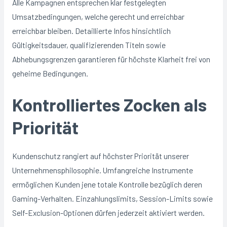
Alle Kampagnen entsprechen klar festgelegten
Umsatzbedingungen, welche gerecht und erreichbar
erreichbar bleiben. Detaillierte Infos hinsichtlich
Gültigkeitsdauer, qualifizierenden Titeln sowie
Abhebungsgrenzen garantieren für höchste Klarheit frei von
geheime Bedingungen.
Kontrolliertes Zocken als
Priorität
Kundenschutz rangiert auf höchster Priorität unserer
Unternehmensphilosophie. Umfangreiche Instrumente
ermöglichen Kunden jene totale Kontrolle bezüglich deren
Gaming-Verhalten. Einzahlungslimits, Session-Limits sowie
Self-Exclusion-Optionen dürfen jederzeit aktiviert werden.