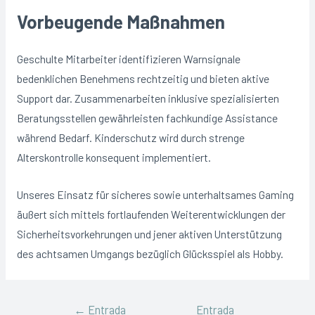
Vorbeugende Maßnahmen
Geschulte Mitarbeiter identifizieren Warnsignale
bedenklichen Benehmens rechtzeitig und bieten aktive
Support dar. Zusammenarbeiten inklusive spezialisierten
Beratungsstellen gewährleisten fachkundige Assistance
während Bedarf. Kinderschutz wird durch strenge
Alterskontrolle konsequent implementiert.
Unseres Einsatz für sicheres sowie unterhaltsames Gaming
äußert sich mittels fortlaufenden Weiterentwicklungen der
Sicherheitsvorkehrungen und jener aktiven Unterstützung
des achtsamen Umgangs bezüglich Glücksspiel als Hobby.
←
Entrada
Entrada