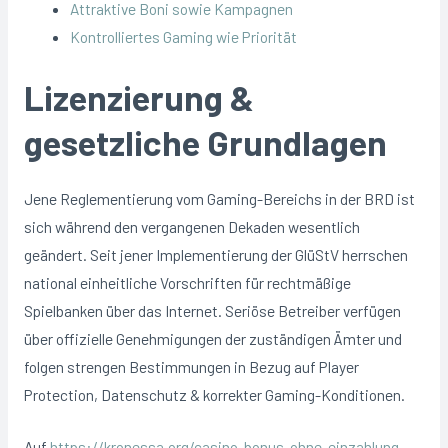
Attraktive Boni sowie Kampagnen
Kontrolliertes Gaming wie Priorität
Lizenzierung &
gesetzliche Grundlagen
Jene Reglementierung vom Gaming-Bereichs in der BRD ist
sich während den vergangenen Dekaden wesentlich
geändert. Seit jener Implementierung der GlüStV herrschen
national einheitliche Vorschriften für rechtmäßige
Spielbanken über das Internet. Seriöse Betreiber verfügen
über offizielle Genehmigungen der zuständigen Ämter und
folgen strengen Bestimmungen in Bezug auf Player
Protection, Datenschutz & korrekter Gaming-Konditionen.
Auf
https://kronessa.org/casino-bonus-ohne-einzahlung-