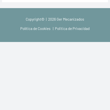
Copyright© | 2026 Ger Mecanizados
Política de Cookies
|
Politica de Privacidad