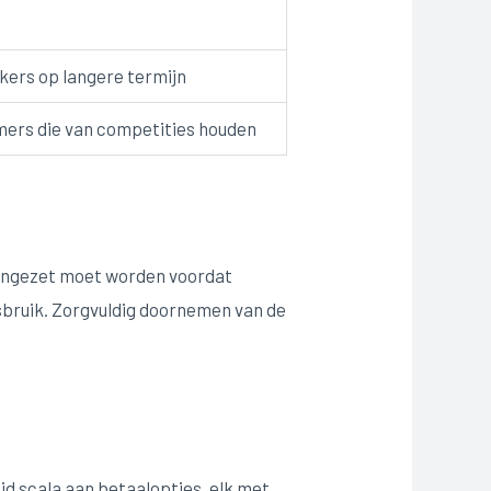
kers op langere termijn
ers die van competities houden
 ingezet moet worden voordat
isbruik. Zorgvuldig doornemen van de
eid scala aan betaalopties, elk met