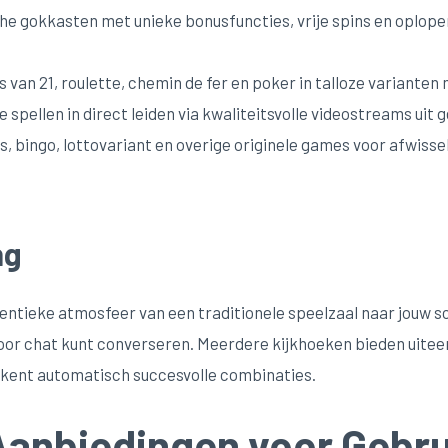
 gokkasten met unieke bonusfuncties, vrije spins en oplopen
s van 21, roulette, chemin de fer en poker in talloze variante
e spellen in direct leiden via kwaliteitsvolle videostreams uit 
, bingo, lottovariant en overige originele games voor afwiss
ng
hentieke atmosfeer van een traditionele speelzaal naar jouw 
 door chat kunt converseren. Meerdere kijkhoeken bieden uit
kent automatisch succesvolle combinaties.
anbiedingen voor Gebru