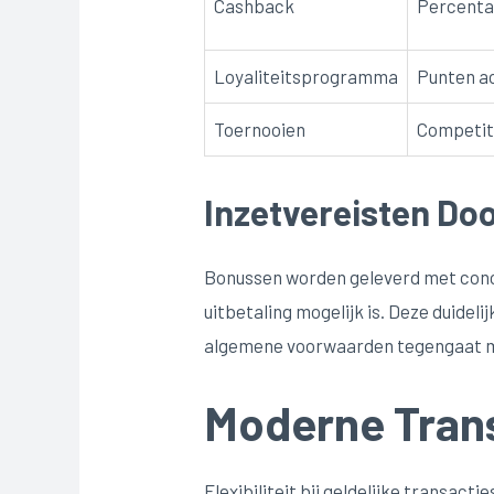
Cashback
Percenta
Loyaliteitsprogramma
Punten a
Toernooien
Competit
Inzetvereisten Do
Bonussen worden geleverd met conc
uitbetaling mogelijk is. Deze duide
algemene voorwaarden tegengaat mi
Moderne Tran
Flexibiliteit bij geldelijke transac