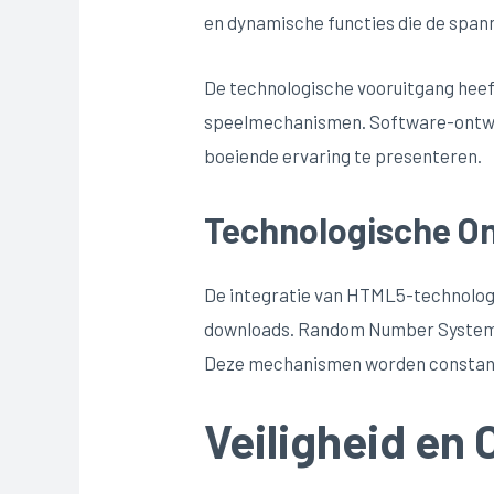
en dynamische functies die de spann
De technologische vooruitgang heef
speelmechanismen. Software-ontwikk
boeiende ervaring te presenteren.
Technologische O
De integratie van HTML5-technologi
downloads. Random Number Systemen 
Deze mechanismen worden constant g
Veiligheid en 