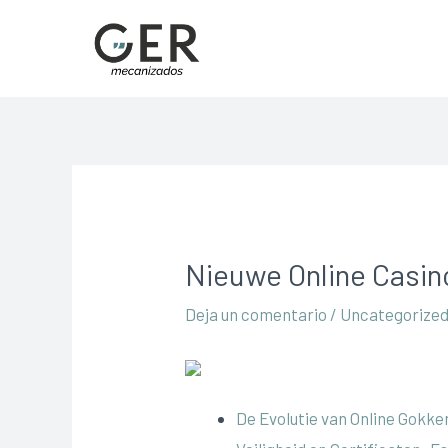
Nieuwe Online Casin
Deja un comentario
/
Uncategorize
De Evolutie van Online Gokke