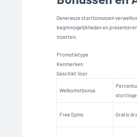
Genereuze startbonussen verwelkome
beginmogelijkheden en presenteren 
inzetten.
Promotietype
Kenmerken
Geschikt Voor
Percentu
Welkomstbonus
storting
Free Spins
Gratis dr