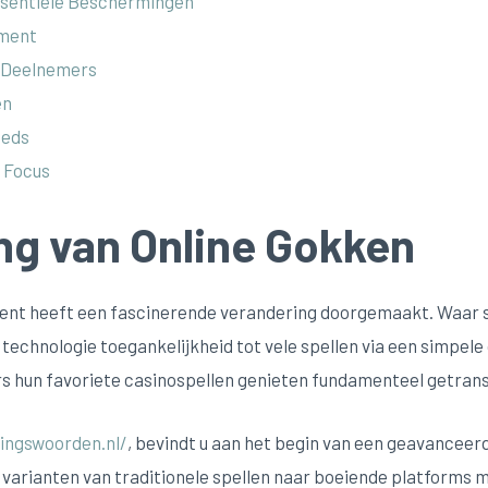
Essentiële Beschermingen
iment
 Deelnemers
en
eeds
 Focus
ng van Online Gokken
ment heeft een fascinerende verandering doorgemaakt. Waar sp
technologie toegankelijkheid tot vele spellen via een simpele 
s hun favoriete casinospellen genieten fundamenteel getran
ingswoorden.nl/
, bevindt u aan het begin van een geavanceer
e varianten van traditionele spellen naar boeiende platforms 