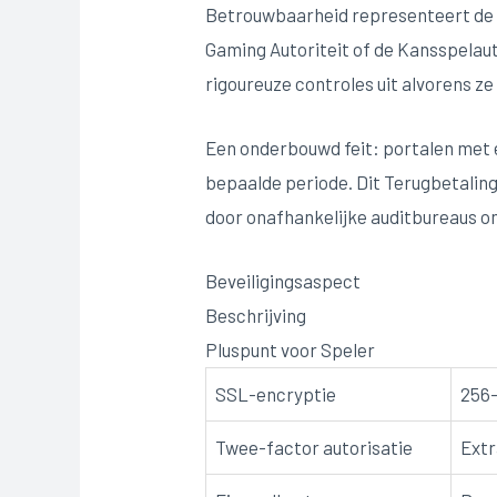
Betrouwbaarheid representeert de b
Gaming Autoriteit of de Kansspelau
rigoureuze controles uit alvorens z
Een onderbouwd feit: portalen met 
bepaalde periode. Dit Terugbetalin
door onafhankelijke auditbureaus 
Beveiligingsaspect
Beschrijving
Pluspunt voor Speler
SSL-encryptie
256-
Twee-factor autorisatie
Extr