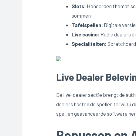
Slots:
Honderden thematische
sommen
Tafelspellen:
Digitale versie
Live casino:
Reële dealers di
Specialiteiten:
Scratchcards
Live Dealer Belevi
De live-dealer sectie brengt de aut
dealers hosten de spellen terwijl u
spel, en geavanceerde software her
Bonussen en A