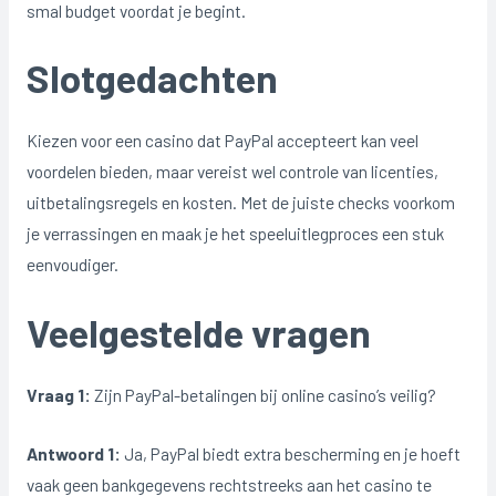
smal budget voordat je begint.
Slotgedachten
Kiezen voor een casino dat PayPal accepteert kan veel
voordelen bieden, maar vereist wel controle van licenties,
uitbetalingsregels en kosten. Met de juiste checks voorkom
je verrassingen en maak je het speeluitlegproces een stuk
eenvoudiger.
Veelgestelde vragen
Vraag 1:
Zijn PayPal-betalingen bij online casino’s veilig?
Antwoord 1:
Ja, PayPal biedt extra bescherming en je hoeft
vaak geen bankgegevens rechtstreeks aan het casino te