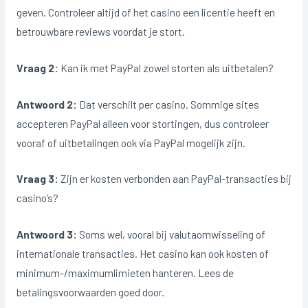
geven. Controleer altijd of het casino een licentie heeft en
betrouwbare reviews voordat je stort.
Vraag 2:
Kan ik met PayPal zowel storten als uitbetalen?
Antwoord 2:
Dat verschilt per casino. Sommige sites
accepteren PayPal alleen voor stortingen, dus controleer
vooraf of uitbetalingen ook via PayPal mogelijk zijn.
Vraag 3:
Zijn er kosten verbonden aan PayPal-transacties bij
casino’s?
Antwoord 3:
Soms wel, vooral bij valutaomwisseling of
internationale transacties. Het casino kan ook kosten of
minimum-/maximumlimieten hanteren. Lees de
betalingsvoorwaarden goed door.