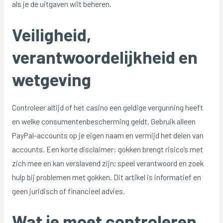
als je de uitgaven wilt beheren.
Veiligheid,
verantwoordelijkheid en
wetgeving
Controleer altijd of het casino een geldige vergunning heeft
en welke consumentenbescherming geldt. Gebruik alleen
PayPal-accounts op je eigen naam en vermijd het delen van
accounts. Een korte disclaimer: gokken brengt risico’s met
zich mee en kan verslavend zijn; speel verantwoord en zoek
hulp bij problemen met gokken. Dit artikel is informatief en
geen juridisch of financieel advies.
Wat je moet controleren