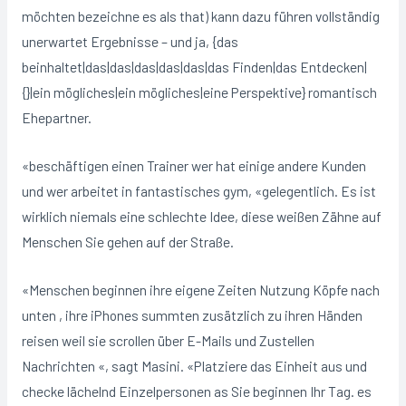
möchten bezeichne es als that) kann dazu führen vollständig
unerwartet Ergebnisse – und ja, {das
beinhaltet|das|das|das|das|das|das Finden|das Entdecken|
{}|ein mögliches|ein mögliches|eine Perspektive} romantisch
Ehepartner.
«beschäftigen einen Trainer wer hat einige andere Kunden
und wer arbeitet in fantastisches gym, «gelegentlich. Es ist
wirklich niemals eine schlechte Idee, diese weißen Zähne auf
Menschen Sie gehen auf der Straße.
«Menschen beginnen ihre eigene Zeiten Nutzung Köpfe nach
unten , ihre iPhones summten zusätzlich zu ihren Händen
reisen weil sie scrollen über E-Mails und Zustellen
Nachrichten «, sagt Masini. «Platziere das Einheit aus und
checke lächelnd Einzelpersonen as Sie beginnen Ihr Tag. es